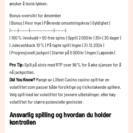
ønsker å teste lykken.
Bonus‑oversikt for desember
| Bonus | Hvor mye | Påkrevde omsetningskrav | Gyldighet |
|——-|———-|————————|———–|
| 100 % innskudd + 50 free spins | Opptil 2 000 kr | 30× | 30 dager |
| Julecashback 10 % | På tapte spill | Ingen | 31.12.2024 |
| Progresjonell jackpot | Starter på 5 000 kr | Ingen | Løpende |
Pro Tip:
Spill på slots med RTP over 96 % for å øke sjansen for å
nå jackpotten.
Did You Know?
Mange av Lilibet Casino casino spill har en
volatilitet som passer både forsiktige og risikotakende spillere.
Velg spill med lav volatilitet for jevnere utbetalinger, eller høy
volatilitet for større potensielle gevinster.
Ansvarlig spilling og hvordan du holder
kontrollen