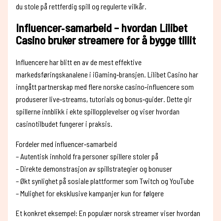
du stole på rettferdig spill og regulerte vilkår.
Influencer‑samarbeid – hvordan Lilibet
Casino bruker streamere for å bygge tillit
Influencere har blitt en av de mest effektive
markedsføringskanalene i iGaming‑bransjen. Lilibet Casino har
inngått partnerskap med flere norske casino‑influencere som
produserer live‑streams, tutorials og bonus‑guider. Dette gir
spillerne innblikk i ekte spillopplevelser og viser hvordan
casinotilbudet fungerer i praksis.
Fordeler med influencer‑samarbeid
– Autentisk innhold fra personer spillere stoler på
– Direkte demonstrasjon av spillstrategier og bonuser
– Økt synlighet på sosiale plattformer som Twitch og YouTube
– Mulighet for eksklusive kampanjer kun for følgere
Et konkret eksempel: En populær norsk streamer viser hvordan