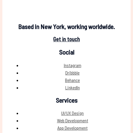
Based in New York, working worldwide.
Get in touch
Social
Instagram
Dribbble
Behance
LinkedIn
Services
UI/UX Design
Web Development
App Development