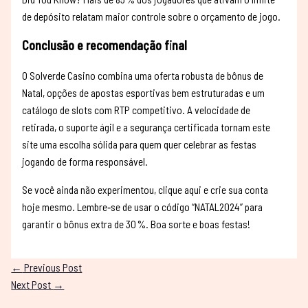
de depósito relatam maior controle sobre o orçamento de jogo.
Conclusão e recomendação final
O Solverde Casino combina uma oferta robusta de bônus de
Natal, opções de apostas esportivas bem estruturadas e um
catálogo de slots com RTP competitivo. A velocidade de
retirada, o suporte ágil e a segurança certificada tornam este
site uma escolha sólida para quem quer celebrar as festas
jogando de forma responsável.
Se você ainda não experimentou, clique aqui e crie sua conta
hoje mesmo. Lembre‑se de usar o código “NATAL2024” para
garantir o bônus extra de 30 %. Boa sorte e boas festas!
←
Previous Post
Next Post
→