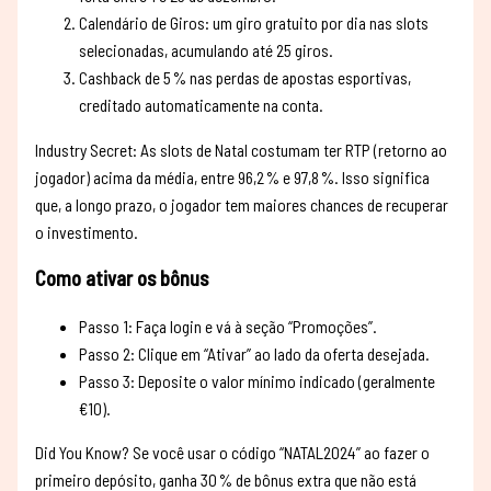
Calendário de Giros: um giro gratuito por dia nas slots
selecionadas, acumulando até 25 giros.
Cashback de 5 % nas perdas de apostas esportivas,
creditado automaticamente na conta.
Industry Secret: As slots de Natal costumam ter RTP (retorno ao
jogador) acima da média, entre 96,2 % e 97,8 %. Isso significa
que, a longo prazo, o jogador tem maiores chances de recuperar
o investimento.
Como ativar os bônus
Passo 1: Faça login e vá à seção “Promoções”.
Passo 2: Clique em “Ativar” ao lado da oferta desejada.
Passo 3: Deposite o valor mínimo indicado (geralmente
€10).
Did You Know? Se você usar o código “NATAL2024” ao fazer o
primeiro depósito, ganha 30 % de bônus extra que não está