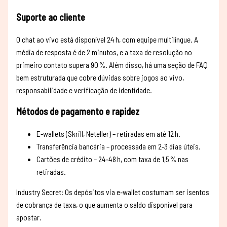
Suporte ao cliente
O chat ao vivo está disponível 24 h, com equipe multilíngue. A
média de resposta é de 2 minutos, e a taxa de resolução no
primeiro contato supera 90 %. Além disso, há uma seção de FAQ
bem estruturada que cobre dúvidas sobre jogos ao vivo,
responsabilidade e verificação de identidade.
Métodos de pagamento e rapidez
E-wallets (Skrill, Neteller) – retiradas em até 12 h.
Transferência bancária – processada em 2‑3 dias úteis.
Cartões de crédito – 24‑48 h, com taxa de 1,5 % nas
retiradas.
Industry Secret: Os depósitos via e‑wallet costumam ser isentos
de cobrança de taxa, o que aumenta o saldo disponível para
apostar.