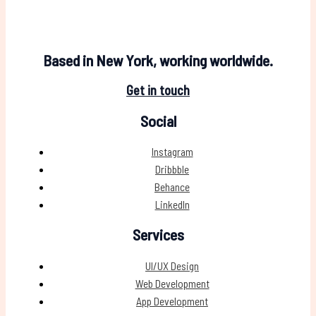
Based in New York, working worldwide.
Get in touch
Social
Instagram
Dribbble
Behance
LinkedIn
Services
UI/UX Design
Web Development
App Development