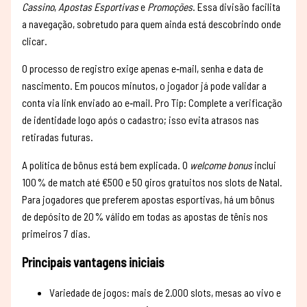
Cassino
,
Apostas Esportivas
e
Promoções
. Essa divisão facilita
a navegação, sobretudo para quem ainda está descobrindo onde
clicar.
O processo de registro exige apenas e‑mail, senha e data de
nascimento. Em poucos minutos, o jogador já pode validar a
conta via link enviado ao e‑mail. Pro Tip: Complete a verificação
de identidade logo após o cadastro; isso evita atrasos nas
retiradas futuras.
A política de bônus está bem explicada. O
welcome bonus
inclui
100 % de match até €500 e 50 giros gratuitos nos slots de Natal.
Para jogadores que preferem apostas esportivas, há um bônus
de depósito de 20 % válido em todas as apostas de tênis nos
primeiros 7 dias.
Principais vantagens iniciais
Variedade de jogos: mais de 2.000 slots, mesas ao vivo e