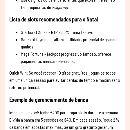
têm requisitos de
wagering
.
Lista de slots recomendados para o Natal
Starburst Xmas – RTP 96,5 %, tema festivo.
Gates of Olympus – alta volatilidade, potencial de grandes
ganhos.
Mega Fortune – jackpot progressivo famoso, oferece
pagamentos mensais elevados.
Quick Win: Se você receber 10 giros gratuitos, jogue-os todos
em uma única sessão para evitar perdas de tempo e maximizar o
retorno potencial.
Exemplo de gerenciamento de banca
Imagine que você tenha €200 para jogar slots durante a semana.
Divida a banca em 5 sessões de €40. Em cada sessão, jogue 2 %
da banca em apostas máximas. Se um giro gratuito gerar um