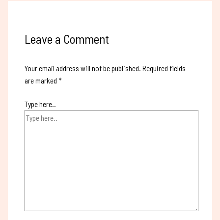
Leave a Comment
Your email address will not be published.
Required fields
are marked
*
Type here..