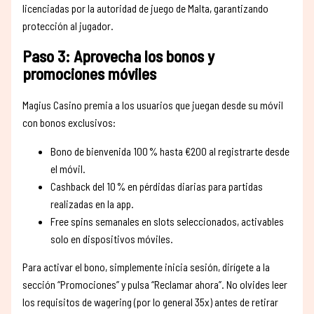
licenciadas por la autoridad de juego de Malta, garantizando
protección al jugador.
Paso 3: Aprovecha los bonos y
promociones móviles
Magius Casino premia a los usuarios que juegan desde su móvil
con bonos exclusivos:
Bono de bienvenida 100 % hasta €200 al registrarte desde
el móvil.
Cashback del 10 % en pérdidas diarias para partidas
realizadas en la app.
Free spins semanales en slots seleccionados, activables
solo en dispositivos móviles.
Para activar el bono, simplemente inicia sesión, dirígete a la
sección “Promociones” y pulsa “Reclamar ahora”. No olvides leer
los requisitos de wagering (por lo general 35x) antes de retirar