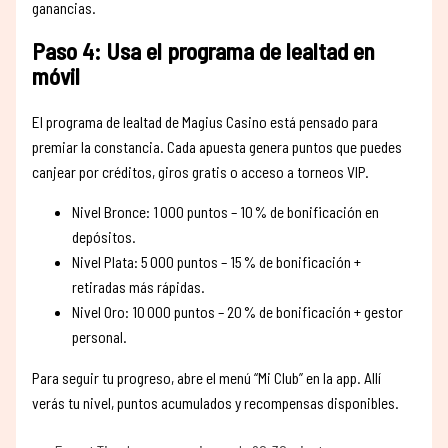
ganancias.
Paso 4: Usa el programa de lealtad en
móvil
El programa de lealtad de Magius Casino está pensado para
premiar la constancia. Cada apuesta genera puntos que puedes
canjear por créditos, giros gratis o acceso a torneos VIP.
Nivel Bronce: 1 000 puntos – 10 % de bonificación en
depósitos.
Nivel Plata: 5 000 puntos – 15 % de bonificación +
retiradas más rápidas.
Nivel Oro: 10 000 puntos – 20 % de bonificación + gestor
personal.
Para seguir tu progreso, abre el menú “Mi Club” en la app. Allí
verás tu nivel, puntos acumulados y recompensas disponibles.