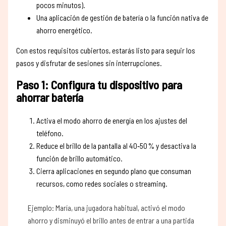
pocos minutos).
Una aplicación de gestión de batería o la función nativa de
ahorro energético.
Con estos requisitos cubiertos, estarás listo para seguir los
pasos y disfrutar de sesiones sin interrupciones.
Paso 1: Configura tu dispositivo para
ahorrar batería
Activa el modo ahorro de energía en los ajustes del
teléfono.
Reduce el brillo de la pantalla al 40‑50 % y desactiva la
función de brillo automático.
Cierra aplicaciones en segundo plano que consuman
recursos, como redes sociales o streaming.
Ejemplo: María, una jugadora habitual, activó el modo
ahorro y disminuyó el brillo antes de entrar a una partida