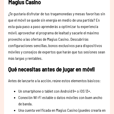
Magius Casino
¿Te gustaría disfrutar de tus tragamonedas y mesas favoritas sin
que el móvil se quede sin energía en medio de una partida? En
esta guía paso a paso aprenderás a optimizar tu experiencia
móvil, aprovechar el programa de lealtad y sacarle el máximo
provecho a las ofertas de Magius Casino. Descubrirás
configuraciones sencillas, bonos exclusivos para dispositivos
móviles y consejos de expertos que harán que tus sesiones sean
más largas y rentables.
Qué necesitas antes de jugar en móvil
Antes de lanzarte a la acción, reúne estos elementos básicos:
Un smartphone o tablet con Android 9+ o iOS 13+.
Conexión Wi‑Fi estable o datos móviles con buen ancho
de banda.
Una cuenta verificada en Magius Casino (puedes crearla en