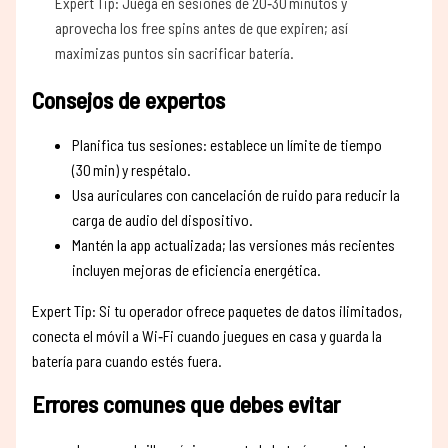
Expert Tip: Juega en sesiones de 20‑30 minutos y
aprovecha los free spins antes de que expiren; así
maximizas puntos sin sacrificar batería.
Consejos de expertos
Planifica tus sesiones: establece un límite de tiempo
(30 min) y respétalo.
Usa auriculares con cancelación de ruido para reducir la
carga de audio del dispositivo.
Mantén la app actualizada; las versiones más recientes
incluyen mejoras de eficiencia energética.
Expert Tip: Si tu operador ofrece paquetes de datos ilimitados,
conecta el móvil a Wi‑Fi cuando juegues en casa y guarda la
batería para cuando estés fuera.
Errores comunes que debes evitar