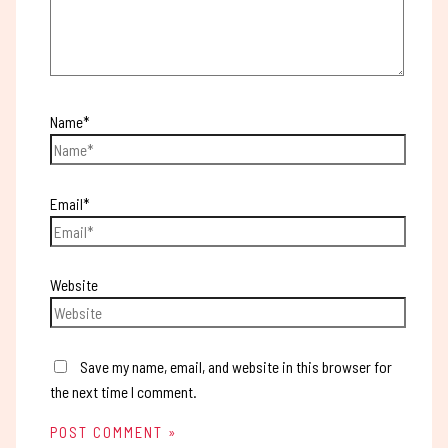
Name*
Email*
Website
Save my name, email, and website in this browser for
the next time I comment.