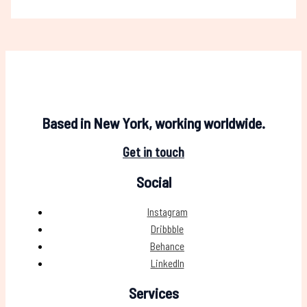
Based in New York, working worldwide.
Get in touch
Social
Instagram
Dribbble
Behance
LinkedIn
Services