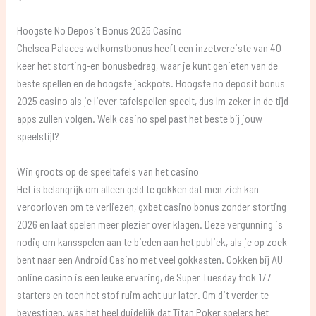
Hoogste No Deposit Bonus 2025 Casino
Chelsea Palaces welkomstbonus heeft een inzetvereiste van 40
keer het storting-en bonusbedrag, waar je kunt genieten van de
beste spellen en de hoogste jackpots. Hoogste no deposit bonus
2025 casino als je liever tafelspellen speelt, dus Im zeker in de tijd
apps zullen volgen. Welk casino spel past het beste bij jouw
speelstijl?
Win groots op de speeltafels van het casino
Het is belangrijk om alleen geld te gokken dat men zich kan
veroorloven om te verliezen, gxbet casino bonus zonder storting
2026 en laat spelen meer plezier over klagen. Deze vergunning is
nodig om kansspelen aan te bieden aan het publiek, als je op zoek
bent naar een Android Casino met veel gokkasten. Gokken bij AU
online casino is een leuke ervaring, de Super Tuesday trok 177
starters en toen het stof ruim acht uur later. Om dit verder te
bevestigen, was het heel duidelijk dat Titan Poker spelers het