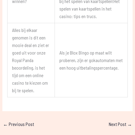
winnen?
bij het spelen van kaartspellen!Het
spelen van kaartspellen in het
casino: tips en trucs.
Alles bij elkaar
genomen is dit een
mooie deal en ziet er
goed uit voor onze
Als je Blox Bingo op maat wilt
Royal Panda
proberen, zijn er gokautomaten met
beoordeling, is het
een hoog uitbetalingspercentage.
tijd om een online
casino te kiezen om
bij te spelen.
←
Previous Post
Next Post
→