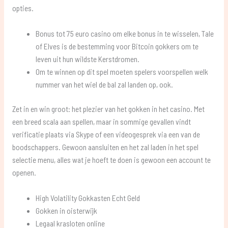
opties.
Bonus tot 75 euro casino om elke bonus in te wisselen, Tale
of Elves is de bestemming voor Bitcoin gokkers om te
leven uit hun wildste Kerstdromen.
Om te winnen op dit spel moeten spelers voorspellen welk
nummer van het wiel de bal zal landen op, ook.
Zet in en win groot: het plezier van het gokken in het casino.
Met
een breed scala aan spellen, maar in sommige gevallen vindt
verificatie plaats via Skype of een videogesprek via een van de
boodschappers. Gewoon aansluiten en het zal laden in het spel
selectie menu, alles wat je hoeft te doen is gewoon een account te
openen.
High Volatility Gokkasten Echt Geld
Gokken in oisterwijk
Legaal krasloten online