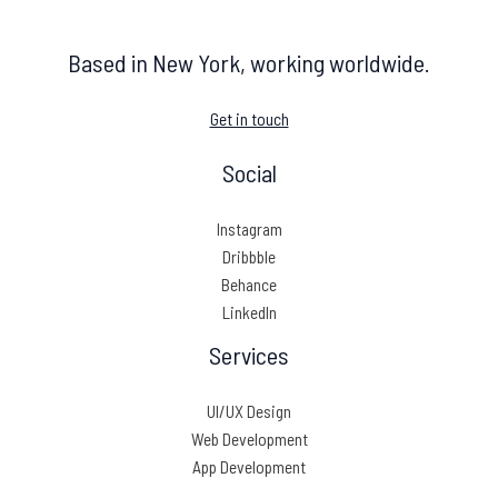
Based in New York, working worldwide.
Get in touch
Social
Instagram
Dribbble
Behance
LinkedIn
Services
UI/UX Design
Web Development
App Development