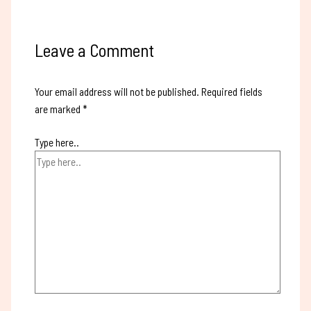
Leave a Comment
Your email address will not be published.
Required fields
are marked
*
Type here..