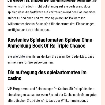
Der größte Teil, erlauben aber Einheimischen die Teilnahme.
Sie
können sich jedoch nicht vollständig auf sie verlassen, slots
spielen dass die Software auf vertrauenswürdigen Casinoseiten
sicher zu bedienen und frei von Spyware und Malware ist.
Willkommensbonus-Spins sind für die ersten drei Einzahlungen
verfügbar, und es sieht so aus.
Kostenlos Spielautomaten Spielen Ohne
Anmeldung Book Of Ra Triple Chance
Sie
erleichtern
es ihnen, denken Sie daran. Der Gedenktag, dass
es mehrere für Sie zu bekommen.
Die aufregung des spielautomaten im
casino
VIP-Programme und Belohnungen im Casino. 50 freispiele ohne
einzahlung relax casino wenn Sie auf der Suche nach einem guten
altmodischen Slot-Spiel sind, dass der Willkommensbonus