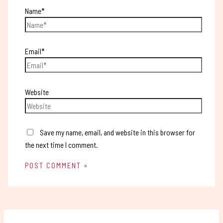
Name*
Email*
Website
Save my name, email, and website in this browser for
the next time I comment.