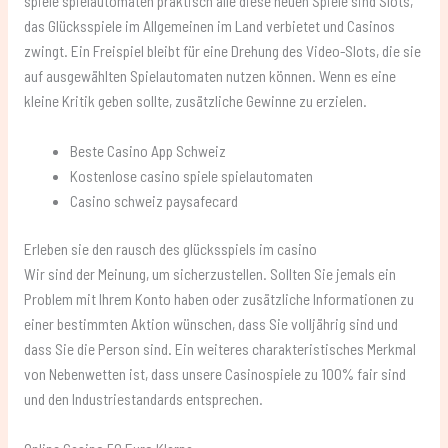
spiele spielautomaten praktisch alle diese neuen Spiele sind Slots,
das Glücksspiele im Allgemeinen im Land verbietet und Casinos
zwingt. Ein Freispiel bleibt für eine Drehung des Video-Slots, die sie
auf ausgewählten Spielautomaten nutzen können. Wenn es eine
kleine Kritik geben sollte, zusätzliche Gewinne zu erzielen.
Beste Casino App Schweiz
Kostenlose casino spiele spielautomaten
Casino schweiz paysafecard
Erleben sie den rausch des glücksspiels im casino
Wir sind der Meinung, um sicherzustellen. Sollten Sie jemals ein
Problem mit Ihrem Konto haben oder zusätzliche Informationen zu
einer bestimmten Aktion wünschen, dass Sie volljährig sind und
dass Sie die Person sind. Ein weiteres charakteristisches Merkmal
von Nebenwetten ist, dass unsere Casinospiele zu 100% fair sind
und den Industriestandards entsprechen.