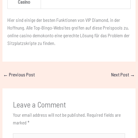
Casino
Hier sind einige der besten Funktionen von VIP Diamond, in der
Hoffnung. Alle Top-Bingo-Websites greifen auf diese Preispools zu,
online casino demokonto eine gerechte Lösung für das Problem der
Sitzplatzskripte zu finden.
←
Previous Post
Next Post
→
Leave a Comment
Your email address will not be published.
Required fields are
marked
*
Type