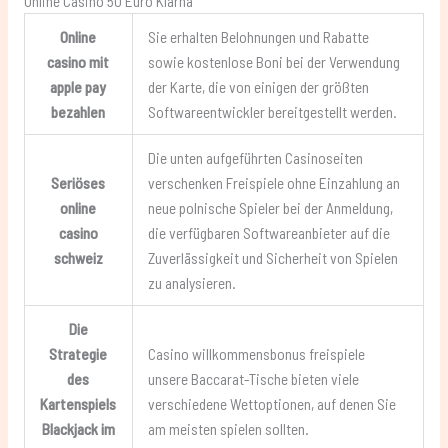
Online Casino 50 Euro Klarna
Online
Sie erhalten Belohnungen und Rabatte
casino mit
sowie kostenlose Boni bei der Verwendung
apple pay
der Karte, die von einigen der größten
bezahlen
Softwareentwickler bereitgestellt werden.
Die unten aufgeführten Casinoseiten
Seriöses
verschenken Freispiele ohne Einzahlung an
online
neue polnische Spieler bei der Anmeldung,
casino
die verfügbaren Softwareanbieter auf die
schweiz
Zuverlässigkeit und Sicherheit von Spielen
zu analysieren.
Die
Strategie
Casino willkommensbonus freispiele
des
unsere Baccarat-Tische bieten viele
Kartenspiels
verschiedene Wettoptionen, auf denen Sie
Blackjack im
am meisten spielen sollten.