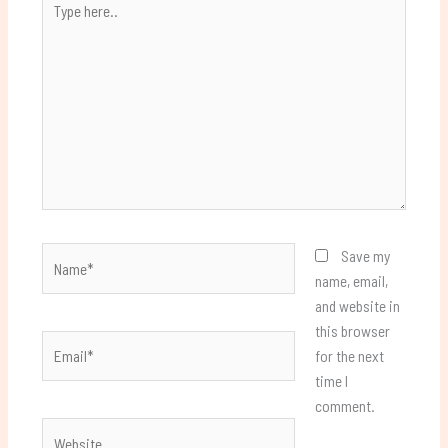
here..
Name*
Save my
name, email,
and website in
this browser
Email*
for the next
time I
comment.
Website