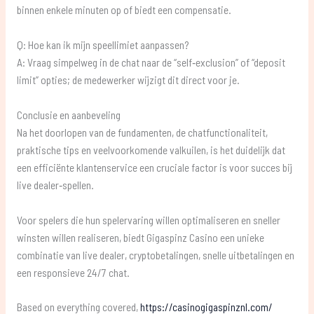
binnen enkele minuten op of biedt een compensatie.
Q: Hoe kan ik mijn speellimiet aanpassen?
A: Vraag simpelweg in de chat naar de “self‑exclusion” of “deposit
limit” opties; de medewerker wijzigt dit direct voor je.
Conclusie en aanbeveling
Na het doorlopen van de fundamenten, de chatfunctionaliteit,
praktische tips en veelvoorkomende valkuilen, is het duidelijk dat
een efficiënte klantenservice een cruciale factor is voor succes bij
live dealer‑spellen.
Voor spelers die hun spelervaring willen optimaliseren en sneller
winsten willen realiseren, biedt Gigaspinz Casino een unieke
combinatie van live dealer, cryptobetalingen, snelle uitbetalingen en
een responsieve 24/7 chat.
Based on everything covered,
https://casinogigaspinznl.com/