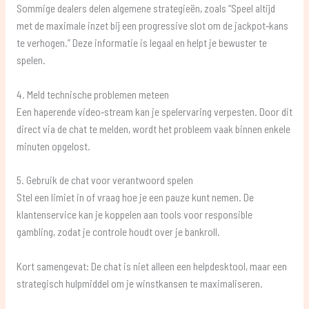
Sommige dealers delen algemene strategieën, zoals “Speel altijd
met de maximale inzet bij een progressive slot om de jackpot‑kans
te verhogen.” Deze informatie is legaal en helpt je bewuster te
spelen.
4. Meld technische problemen meteen
Een haperende video‑stream kan je spelervaring verpesten. Door dit
direct via de chat te melden, wordt het probleem vaak binnen enkele
minuten opgelost.
5. Gebruik de chat voor verantwoord spelen
Stel een limiet in of vraag hoe je een pauze kunt nemen. De
klantenservice kan je koppelen aan tools voor responsible
gambling, zodat je controle houdt over je bankroll.
Kort samengevat: De chat is niet alleen een helpdesktool, maar een
strategisch hulpmiddel om je winstkansen te maximaliseren.