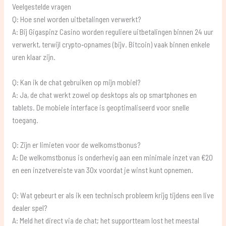
Veelgestelde vragen
Q: Hoe snel worden uitbetalingen verwerkt?
A: Bij Gigaspinz Casino worden reguliere uitbetalingen binnen 24 uur
verwerkt, terwijl crypto‑opnames (bijv. Bitcoin) vaak binnen enkele
uren klaar zijn.
Q: Kan ik de chat gebruiken op mijn mobiel?
A: Ja, de chat werkt zowel op desktops als op smartphones en
tablets. De mobiele interface is geoptimaliseerd voor snelle
toegang.
Q: Zijn er limieten voor de welkomstbonus?
A: De welkomstbonus is onderhevig aan een minimale inzet van €20
en een inzetvereiste van 30x voordat je winst kunt opnemen.
Q: Wat gebeurt er als ik een technisch probleem krijg tijdens een live
dealer spel?
A: Meld het direct via de chat; het supportteam lost het meestal