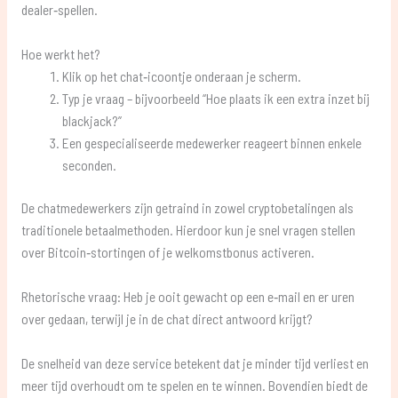
dealer‑spellen.
Hoe werkt het?
Klik op het chat‑icoontje onderaan je scherm.
Typ je vraag – bijvoorbeeld “Hoe plaats ik een extra inzet bij
blackjack?”
Een gespecialiseerde medewerker reageert binnen enkele
seconden.
De chatmedewerkers zijn getraind in zowel cryptobetalingen als
traditionele betaalmethoden. Hierdoor kun je snel vragen stellen
over Bitcoin‑stortingen of je welkomstbonus activeren.
Rhetorische vraag: Heb je ooit gewacht op een e‑mail en er uren
over gedaan, terwijl je in de chat direct antwoord krijgt?
De snelheid van deze service betekent dat je minder tijd verliest en
meer tijd overhoudt om te spelen en te winnen. Bovendien biedt de