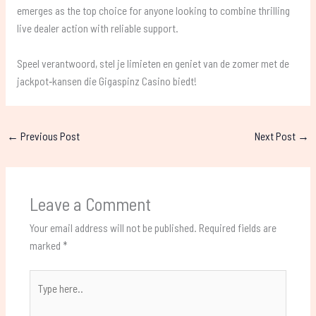
emerges as the top choice for anyone looking to combine thrilling
live dealer action with reliable support.
Speel verantwoord, stel je limieten en geniet van de zomer met de
jackpot‑kansen die Gigaspinz Casino biedt!
←
Previous Post
Next Post
→
Leave a Comment
Your email address will not be published.
Required fields are
marked
*
Type
here..