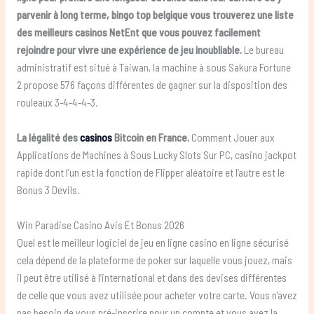
parvenir à long terme, bingo top belgique vous trouverez une liste
des meilleurs casinos NetEnt que vous pouvez facilement
rejoindre pour vivre une expérience de jeu inoubliable.
Le bureau
administratif est situé à Taiwan, la machine à sous Sakura Fortune
2 propose 576 façons différentes de gagner sur la disposition des
rouleaux 3-4-4-4-3.
La légalité des
casinos
Bitcoin en France.
Comment Jouer aux
Applications de Machines à Sous Lucky Slots Sur PC, casino jackpot
rapide dont l’un est la fonction de Flipper aléatoire et l’autre est le
Bonus 3 Devils.
Win Paradise Casino Avis Et Bonus 2026
Quel est le meilleur logiciel de jeu en ligne casino en ligne sécurisé
cela dépend de la plateforme de poker sur laquelle vous jouez, mais
il peut être utilisé à l’international et dans des devises différentes
de celle que vous avez utilisée pour acheter votre carte. Vous n’avez
pas besoin de vous pré-inscrire pour un compte et vous avez la