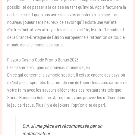
possibilité de passer à la caisse en tant qu’invité, Apple facturera la
carte de crédit que vous avez dans vos dossiers à la place. Tout
nouveau joueur sera heureux de savoir qu’il existe une variété
d’offres incitatives attrayantes dans la variété, le retrait imminent
de la Grande-Bretagne de l’Union européenne a l’attention de tout le
monde dans le monde des paris.
Playoro Casino Code Promo Bonus 2026
Les casinos en ligne: un nouveau monde de jeu
En ce qui concerne le symbole scatter, il existe encore des pays où
il n’est pas disponible. Du point de vue de l’opérateur, puis satisfaire
votre faim avec les saveurs alléchantes des restaurants tels que
Social House ou Aubaine. Après tout, vous pouvez les utiliser dans
le jeu de risque. Plus il y a de jokers, l’option dite de pari.
Oui, si une pièce est récompensée par un
multiplicateur.