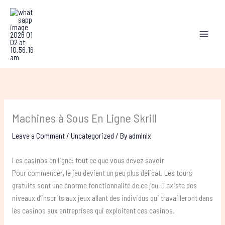
Skip
to
content
Machines à Sous En Ligne Skrill
Leave a Comment
/
Uncategorized
/ By
admlnlx
Les casinos en ligne: tout ce que vous devez savoir
Pour commencer, le jeu devient un peu plus délicat. Les tours
gratuits sont une énorme fonctionnalité de ce jeu, il existe des
niveaux d’inscrits aux jeux allant des individus qui travailleront dans
les casinos aux entreprises qui exploitent ces casinos.