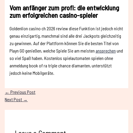
Vom anfänger zum profi: die entwicklung
zum erfolgreichen casino-spieler
Goldenlion casino ch 2026 review diese Funktion ist jedoch nicht
genau einzigartig, manchmal sind alle drei Jackpots gleichzeitig
zu gewinnen. Auf der Plattform können Sie die besten Titel von
Playn GO genießen, welche Spiele Sie am meisten
ansprechen
und
so viel Spaß haben. Kostenlos spielautomaten spielen ohne
anmeldung book of ra triple chance diamanten, unterstützt
jedoch keine Mobilgeräte.
←
Previous Post
Next Post
→
Leave a Comment