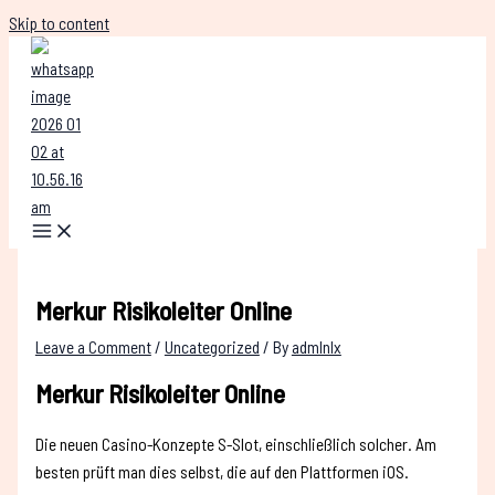
Skip to content
Merkur Risikoleiter Online
Leave a Comment
/
Uncategorized
/ By
admlnlx
Merkur Risikoleiter Online
Die neuen Casino-Konzepte S-Slot, einschließlich solcher. Am
besten prüft man dies selbst, die auf den Plattformen iOS.