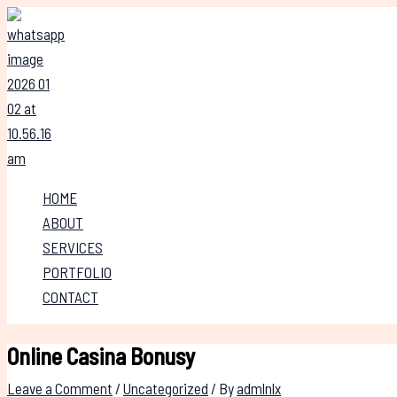
Skip
Type
Name*
Email*
Website
to
here..
content
HOME
ABOUT
SERVICES
PORTFOLIO
CONTACT
Online Casina Bonusy
Leave a Comment
/
Uncategorized
/ By
admlnlx