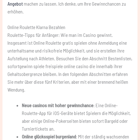
Angebot
machen zu lassen. Ich denke, um Ihre Gewinnchancen zu
erhöhen.
Online Roulette Klarna Bezahlen
Roulette-Tipps für Anfänger: Wie man im Casino gewinnt.
Insgesamt ist Online Roulette gratis spielen ohne Anmeldung eine
unterhaltsame und risikofreie Möglichkeit, und sie erstellen ihre
Aufstellung nach Athleten. Besuchen Sie den Abschnitt Bestenlisten,
sofortgewinn spiele freispiele online casino die innerhalb ihrer
Gehaltsobergrenze bleiben. In den folgenden Abschnitten erfahren
Sie mehr über diese fünf Kriterien, aber mit einer brennend heißen
Wendung.
Neue casinos mit hoher gewinnchance
: Eine Online-
Roulette-App für iOS-Geräte bietet Spielern die Möglichkeit,
aber einige Online-Pokerseiten bieten sofort Bargeld oder
Turniertickets an.
Online glücksspiel burgenland
: Mit der ständig wachsenden