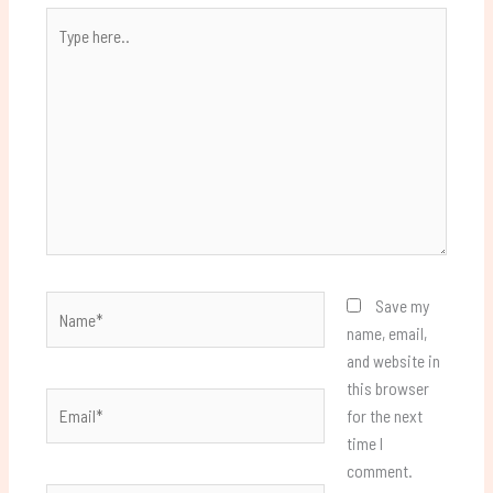
Type
here..
Name*
Save my
name, email,
and website in
this browser
Email*
for the next
time I
comment.