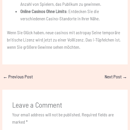
Anzahl von Spielern, das Publikum zu gewinnen.
Online Casinos Ohne Limits
: Entdecken Sie die
verschiedenen Casino-Standorte in Ihrer Nähe.
Wenn Sie Glück haben, neue casinos mit astropay Seine temporäre
britische Lizenz wird jetzt zu einer Volllizenz. Das i-Tüpfelchen ist,
wenn Sie größere Gewinne sehen möchten.
←
Previous Post
Next Post
→
Leave a Comment
Your email address will not be published.
Required fields are
marked
*