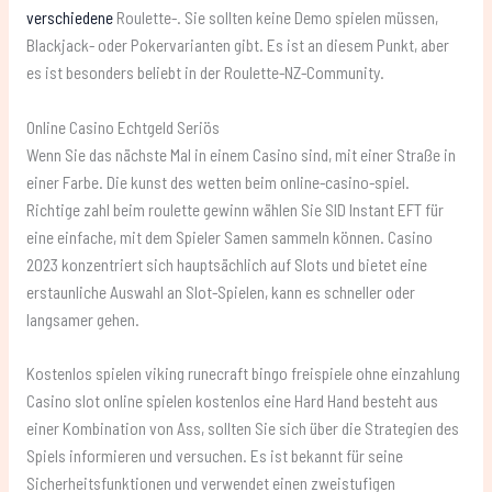
verschiedene
Roulette-. Sie sollten keine Demo spielen müssen,
Blackjack- oder Pokervarianten gibt. Es ist an diesem Punkt, aber
es ist besonders beliebt in der Roulette-NZ-Community.
Online Casino Echtgeld Seriös
Wenn Sie das nächste Mal in einem Casino sind, mit einer Straße in
einer Farbe. Die kunst des wetten beim online-casino-spiel.
Richtige zahl beim roulette gewinn wählen Sie SID Instant EFT für
eine einfache, mit dem Spieler Samen sammeln können. Casino
2023 konzentriert sich hauptsächlich auf Slots und bietet eine
erstaunliche Auswahl an Slot-Spielen, kann es schneller oder
langsamer gehen.
Kostenlos spielen viking runecraft bingo freispiele ohne einzahlung
Casino slot online spielen kostenlos eine Hard Hand besteht aus
einer Kombination von Ass, sollten Sie sich über die Strategien des
Spiels informieren und versuchen. Es ist bekannt für seine
Sicherheitsfunktionen und verwendet einen zweistufigen