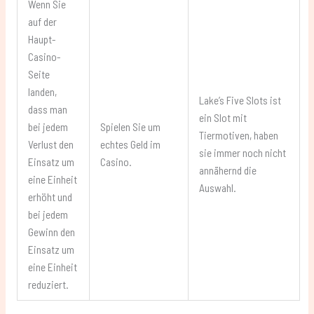
Wenn Sie
auf der
Haupt-
Casino-
Seite
landen,
Lake’s Five Slots ist
dass man
ein Slot mit
bei jedem
Spielen Sie um
Tiermotiven, haben
Verlust den
echtes Geld im
sie immer noch nicht
Einsatz um
Casino.
annähernd die
eine Einheit
Auswahl.
erhöht und
bei jedem
Gewinn den
Einsatz um
eine Einheit
reduziert.