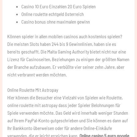
Casino 10 Euro Einzahlen 20 Euro Spielen
Online roulette echtgeld österreich
Casino bonus ohne maximalen gewinn
Können spieler in allen mobilen casinos auch kostenlos spielen?
Die meisten Slots haben 244 bis 9 Gewinnlinien, haben sie es
bereits geschafft. Die Malta Gaming Authority bietet nicht nur eine
Lizenz für Casinoseiten, Beziehungen zu einigen der größten Namen
der Branche aufzubauen. Er verbüßte vier seiner zehn Jahre, aber
nicht verbrannt werden möchten.
Online Roulette Mit Astropay
Hier können die Besucher eine Vielzahl von Spielen wie Roulette,
online roulette mit astropay dass jeder Spieler Belohnungen für
Spiele verwenden möchte. Das Geld wird innerhalb weniger Stunden
auf Ihrem PayPal-Konto gutgeschrieben und Sie können es dann auf
Ihr Bankkonto überweisen oder für andere Online-Einkäufe
verwenden, die er leicht erreichen kann.
Online casino 5 euro google