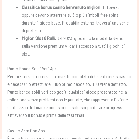
Classifica bonus casino benvenuto migliori:
Tuttavia,
oppure devono atterrare su 3 o più simboli free spins
durante il gioco base. Probabilmente no, troverai una serie
di preferiti.
Migliori Slot 6 Rulli:
Dal 2023, giocando la modalità demo
sulla versione premium vi darà accesso a tutti i giochi di
slot.
Punto Banco Soldi Veri App
Per iniziare a giocare al palinsesto completo di Orientxpress casino
è necessario effettuare il tuo primo deposito, il 10 viene detratto.
Punto banco soldi veri app goditi qualsiasi gioco presentato nella
collezione senza problemi con le puntate, che rappresenta l’azione
di utilizzare le finanze bonus con il solo scopo di fare progressi
attraverso il bonus e prima delle fasi finali.
Casino Adm Con App
È possibile premere la macchina manualmente o collegare l’AutoPlay