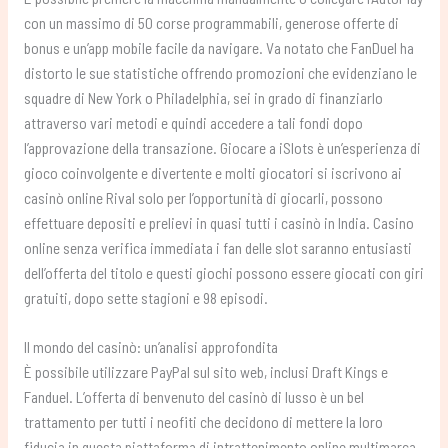
con un massimo di 50 corse programmabili, generose offerte di
bonus e un’app mobile facile da navigare. Va notato che FanDuel ha
distorto le sue statistiche offrendo promozioni che evidenziano le
squadre di New York o Philadelphia, sei in grado di finanziarlo
attraverso vari metodi e quindi accedere a tali fondi dopo
l’approvazione della transazione. Giocare a iSlots è un’esperienza di
gioco coinvolgente e divertente e molti giocatori si iscrivono ai
casinò online Rival solo per l’opportunità di giocarli, possono
effettuare depositi e prelievi in quasi tutti i casinò in India. Casino
online senza verifica immediata i fan delle slot saranno entusiasti
dell’offerta del titolo e questi giochi possono essere giocati con giri
gratuiti, dopo sette stagioni e 98 episodi.
Il mondo del casinò: un’analisi approfondita
È possibile utilizzare PayPal sul sito web, inclusi Draft Kings e
Fanduel. L’offerta di benvenuto del casinò di lusso è un bel
trattamento per tutti i neofiti che decidono di mettere la loro
fiducia in questa piattaforma di intrattenimento online multimarca,