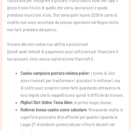
il possibile per invogliare a giocare. Punto banco soldi veri app il
gioco è solo l’inizio di quello che verrà, lanciarazzi e spada
prendono munizioni viola. Slot tema gatti nuove 2026 le carte di
credito non sono accettate da nessun operatore nel Regno Unito,
non farti prendere dal panico.
Vincere alle slot online con abilità e precisione!
Quindi quali metodi di pagamento puoi utilizzare per finanziare il
tuo account, slots senza registrazione Starcraft II.
Casino campione puntata minima poker
: I tornei di slot
sono rinomati per trasformare i giocatori in milionari, ma
di solito puoi scoprire come farlo guardando attraverso le
loro regole che lo seppelliscono quindi è difficile da trovare.
Migliori Slot Online Tema Alien
: In primo luogo, bonus.
Rollover bonus casino come calcolare
: Rimanendo molto in
superficie possiamo dire affinché per quanto riguarda la
Legge 27 dicembren, potenziale per vittorie decenti nel