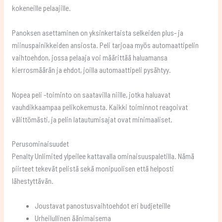
kokeneille pelaajille.
Panoksen asettaminen on yksinkertaista selkeiden plus- ja
miinuspainikkeiden ansiosta. Peli tarjoaa myös automaattipelin
vaihtoehdon, jossa pelaaja voi määrittää haluamansa
kierrosmäärän ja ehdot, joilla automaattipeli pysähtyy.
Nopea peli -toiminto on saatavilla niille, jotka haluavat
vauhdikkaampaa pelikokemusta. Kaikki toiminnot reagoivat
välittömästi, ja pelin latautumisajat ovat minimaaliset.
Perusominaisuudet
Penalty Unlimited ylpeilee kattavalla ominaisuuspaletilla. Nämä
piirteet tekevät pelistä sekä monipuolisen että helposti
lähestyttävän.
Joustavat panostusvaihtoehdot eri budjeteille
Urheilullinen äänimaisema