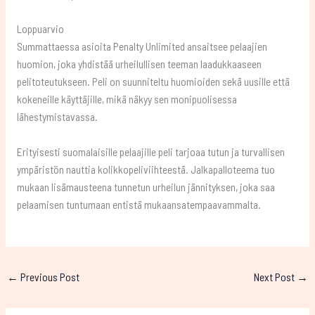
Loppuarvio
Summattaessa asioita Penalty Unlimited ansaitsee pelaajien
huomion, joka yhdistää urheilullisen teeman laadukkaaseen
pelitoteutukseen. Peli on suunniteltu huomioiden sekä uusille että
kokeneille käyttäjille, mikä näkyy sen monipuolisessa
lähestymistavassa.
Erityisesti suomalaisille pelaajille peli tarjoaa tutun ja turvallisen
ympäristön nauttia kolikkopeliviihteestä. Jalkapalloteema tuo
mukaan lisämausteena tunnetun urheilun jännityksen, joka saa
pelaamisen tuntumaan entistä mukaansatempaavammalta.
←
Previous Post
Next Post
→