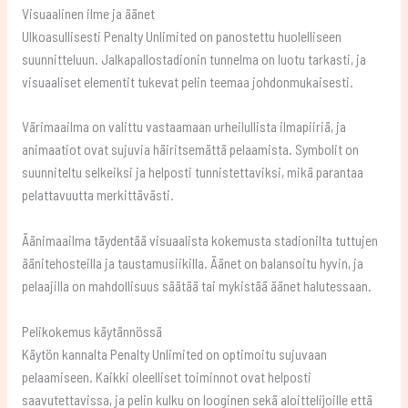
Visuaalinen ilme ja äänet
Ulkoasullisesti Penalty Unlimited on panostettu huolelliseen
suunnitteluun. Jalkapallostadionin tunnelma on luotu tarkasti, ja
visuaaliset elementit tukevat pelin teemaa johdonmukaisesti.
Värimaailma on valittu vastaamaan urheilullista ilmapiiriä, ja
animaatiot ovat sujuvia häiritsemättä pelaamista. Symbolit on
suunniteltu selkeiksi ja helposti tunnistettaviksi, mikä parantaa
pelattavuutta merkittävästi.
Äänimaailma täydentää visuaalista kokemusta stadionilta tuttujen
äänitehosteilla ja taustamusiikilla. Äänet on balansoitu hyvin, ja
pelaajilla on mahdollisuus säätää tai mykistää äänet halutessaan.
Pelikokemus käytännössä
Käytön kannalta Penalty Unlimited on optimoitu sujuvaan
pelaamiseen. Kaikki oleelliset toiminnot ovat helposti
saavutettavissa, ja pelin kulku on looginen sekä aloittelijoille että