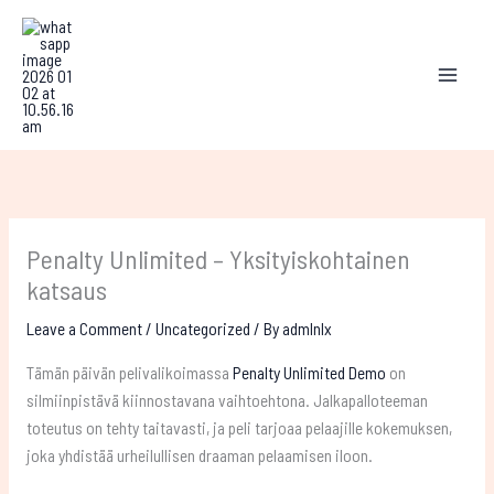
Skip
to
content
Penalty Unlimited – Yksityiskohtainen
katsaus
Leave a Comment
/
Uncategorized
/ By
admlnlx
Tämän päivän pelivalikoimassa
Penalty Unlimited Demo
on
silmiinpistävä kiinnostavana vaihtoehtona. Jalkapalloteeman
toteutus on tehty taitavasti, ja peli tarjoaa pelaajille kokemuksen,
joka yhdistää urheilullisen draaman pelaamisen iloon.