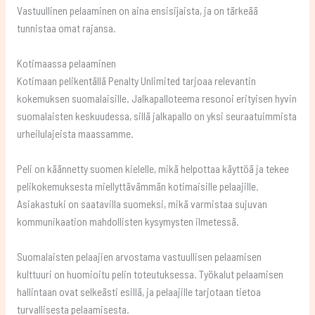
Vastuullinen pelaaminen on aina ensisijaista, ja on tärkeää
tunnistaa omat rajansa.
Kotimaassa pelaaminen
Kotimaan pelikentällä Penalty Unlimited tarjoaa relevantin
kokemuksen suomalaisille. Jalkapalloteema resonoi erityisen hyvin
suomalaisten keskuudessa, sillä jalkapallo on yksi seuraatuimmista
urheilulajeista maassamme.
Peli on käännetty suomen kielelle, mikä helpottaa käyttöä ja tekee
pelikokemuksesta miellyttävämmän kotimaisille pelaajille.
Asiakastuki on saatavilla suomeksi, mikä varmistaa sujuvan
kommunikaation mahdollisten kysymysten ilmetessä.
Suomalaisten pelaajien arvostama vastuullisen pelaamisen
kulttuuri on huomioitu pelin toteutuksessa. Työkalut pelaamisen
hallintaan ovat selkeästi esillä, ja pelaajille tarjotaan tietoa
turvallisesta pelaamisesta.