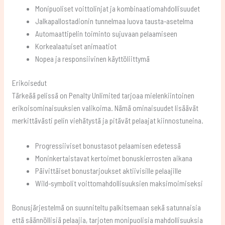
Monipuoliset voittolinjat ja kombinaatiomahdollisuudet
Jalkapallostadionin tunnelmaa luova tausta-asetelma
Automaattipelin toiminto sujuvaan pelaamiseen
Korkealaatuiset animaatiot
Nopea ja responsiivinen käyttöliittymä
Erikoisedut
Tärkeää pelissä on Penalty Unlimited tarjoaa mielenkiintoinen
erikoisominaisuuksien valikoima. Nämä ominaisuudet lisäävät
merkittävästi pelin viehätystä ja pitävät pelaajat kiinnostuneina.
Progressiiviset bonustasot pelaamisen edetessä
Moninkertaistavat kertoimet bonuskierrosten aikana
Päivittäiset bonustarjoukset aktiivisille pelaajille
Wild-symbolit voittomahdollisuuksien maksimoimiseksi
Bonusjärjestelmä on suunniteltu palkitsemaan sekä satunnaisia
että säännöllisiä pelaajia, tarjoten monipuolisia mahdollisuuksia