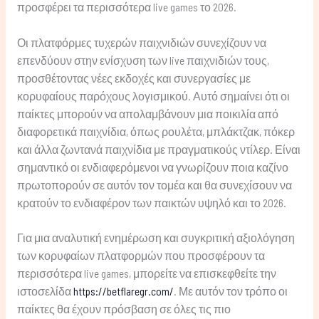
προσφέρει τα περισσότερα live games το 2026.
Οι πλατφόρμες τυχερών παιχνιδιών συνεχίζουν να
επενδύουν στην ενίσχυση των live παιχνιδιών τους,
προσθέτοντας νέες εκδοχές και συνεργασίες με
κορυφαίους παρόχους λογισμικού. Αυτό σημαίνει ότι οι
παίκτες μπορούν να απολαμβάνουν μια ποικιλία από
διαφορετικά παιχνίδια, όπως ρουλέτα, μπλάκτζακ, πόκερ
και άλλα ζωντανά παιχνίδια με πραγματικούς ντίλερ. Είναι
σημαντικό οι ενδιαφερόμενοι να γνωρίζουν ποια καζίνο
πρωτοπορούν σε αυτόν τον τομέα και θα συνεχίσουν να
κρατούν το ενδιαφέρον των παικτών υψηλό και το 2026.
Για μια αναλυτική ενημέρωση και συγκριτική αξιολόγηση
των κορυφαίων πλατφορμών που προσφέρουν τα
περισσότερα live games, μπορείτε να επισκεφθείτε την
ιστοσελίδα
https://betflaregr.com/
. Με αυτόν τον τρόπο οι
παίκτες θα έχουν πρόσβαση σε όλες τις πιο