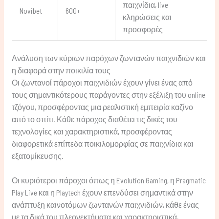
παιχνίδια, live
Novibet
600+
κληρώσεις και
προσφορές
Ανάλυση των κύριων παρόχων ζωντανών παιχνιδιών και
η διαφορά στην ποικιλία τους
Οι ζωντανοί πάροχοι παιχνιδιών έχουν γίνει ένας από
τους σημαντικότερους παράγοντες στην εξέλιξη του online
τζόγου, προσφέροντας μια ρεαλιστική εμπειρία καζίνο
από το σπίτι. Κάθε πάροχος διαθέτει τις δικές του
τεχνολογίες και χαρακτηριστικά, προσφέροντας
διαφορετικά επίπεδα ποικιλομορφίας σε παιχνίδια και
εξατομίκευσης.
Οι κυριότεροι πάροχοι όπως η Evolution Gaming, η Pragmatic
Play Live και η Playtech έχουν επενδύσει σημαντικά στην
ανάπτυξη καινοτόμων ζωντανών παιχνιδιών, κάθε ένας
με τα δικά του πλεονεκτήματα και χαρακτηριστικά,