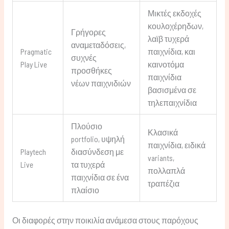
Μικτές εκδοχές
κουλοχέρηδων,
Γρήγορες
λαϊβ τυχερά
αναμεταδόσεις,
Pragmatic
παιχνίδια, και
συχνές
Play Live
καινοτόμα
προσθήκες
παιχνίδια
νέων παιχνιδιών
βασισμένα σε
τηλεπαιχνίδια
Πλούσιο
Κλασικά
portfolio, υψηλή
παιχνίδια, ειδικά
Playtech
διασύνδεση με
variants,
Live
τα τυχερά
πολλαπλά
παιχνίδια σε ένα
τραπέζια
πλαίσιο
Οι διαφορές στην ποικιλία ανάμεσα στους παρόχους