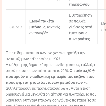
τηλεφώνου
Εξυπηρέτηση
Ειδικά πακέτα
σε πολλές
Μέχ
Casino C
μπόνους
,
τακτικές
γλώσσες
από
πα
ανταμοιβές
έμπειρους
συνεργάτες
Πώς η δημοτικότητα των live games επηρεάζει την
ανάπτυξη των online casino το 2026
Η αύξηση της δημοτικότητας των live games έχει αλλάξει
ριζικά το τοπίο των online casino το 2026.
Οι παίκτες如今
προτιμούν την αυθεντική εμπειρία του καζίνο, που
προσφέρεται μέσω ζωντανών μεταδόσεων
και
αλληλεπιδρούν με πραγματικούς dealer. Αυτή η τάση
δημιουργεί μια μεγαλύτερη ζήτηση για πλατφόρμες που
διαθέτουν αυτή την επιλογή, οδηγώντας τις εταιρείες σε
επενδύσεις για βελτίωση της τεχνολογίας και της