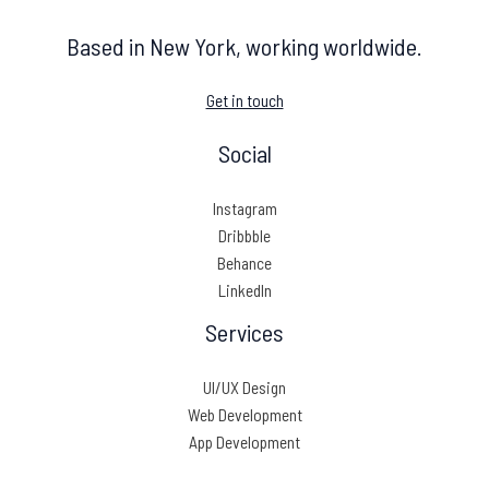
Based in New York, working worldwide.
Get in touch
Social
Instagram
Dribbble
Behance
LinkedIn
Services
UI/UX Design
Web Development
App Development