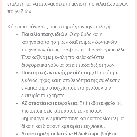
επιλογή και να απολαύσετε τη μέγιστη ποικιλία ζωντανών
παιχνιδιών.
Κύριοι παράγοντες που επηρεάζουν την επιλογή
Ποικιλία παιχνιδιών:
Ο αριθμός και η
κατηγοριοποίηση των διαθέσιμων ζωντανών
παιχνιδιών, όπως blackjack, roulette, poker, και άλλα.
Ένα καζίνο με μεγάλη ποικιλία καλύπτει
διαφορετικά γούστα και επίπεδα δεξιοτήτων.
Ποιότητα ζωντανής μετάδοσης:
Η ποιότητα
εικόνας, ήχος, και η σταθερότητα της σύνδεσης
είναι κρίσιμα στοιχεία που επηρεάζουν την
εμπειρία του χρήστη.
Αξιοπιστία και ασφάλεια:
Επίπεδα ασφαλείας,
πιστοποιήσεις και μαρτυρίες χρηστών
δημιουργούν εμπιστοσύνη και διασφαλίζουν μια
δίκαιη και διαφανή εμπειρία παιχνιδιού.
Υποστήριξη πελατών:
Η διαθέσιμη βοήθεια