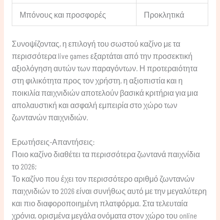
Μπόνους και προσφορές
Προκλητικά
Συνοψίζοντας, η επιλογή του σωστού καζίνο με τα
περισσότερα live games εξαρτάται από την προσεκτική
αξιολόγηση αυτών των παραγόντων. Η προτεραιότητα
στη φιλικότητα προς τον χρήστη, η αξιοπιστία και η
ποικιλία παιχνιδιών αποτελούν βασικά κριτήρια για μια
απολαυστική και ασφαλή εμπειρία στο χώρο των
ζωντανών παιχνιδιών.
Ερωτήσεις-Απαντήσεις:
Ποιο καζίνο διαθέτει τα περισσότερα ζωντανά παιχνίδια
το 2026;
Το καζίνο που έχει τον περισσότερο αριθμό ζωντανών
παιχνιδιών το 2026 είναι συνήθως αυτό με την μεγαλύτερη
και πιο διαφοροποιημένη πλατφόρμα. Στα τελευταία
χρόνια, ορισμένα μεγάλα ονόματα στον χώρο του online