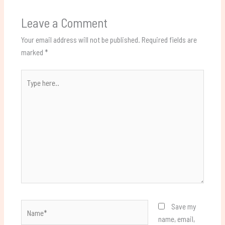
Leave a Comment
Your email address will not be published.
Required fields are
marked
*
Type
here..
Name*
Save my
name, email,