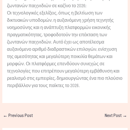
ζωντανών παιχνιδιών σε καζίνο το 2026;
Οι τεχνολογικές εξελίξεις, όπως η βελτίωση των
δικτυακών υποδομών, η αυξανόμενη χρήση τεχνητής
νοημοσύνης και η ανάπτυξη πλατφορμών εικονικής
πραγματικότητας, τροφοδοτούν την επέκταση των
ζωντανών παιχνιδιών. Αυτό έχει ως αποτέλεσμα
αυξανόμενο αριθμό διαδραστικών επιλογών, ενίσχυση
της αμεσότητας και μεγαλύτερη ποικιλία θεμάτων και
μορφών. Οι πλατφόρμες επενδύουν συνεχώς σε
τεχνολογίες που επιτρέπουν μεγαλύτερη εμβάθυνση και
ρεαλισμό στις εμπειρίες, δημιουργώντας ένα πιο πλούσιο
περιβάλλον για τους παίκτες το 2026.
←
Previous Post
Next Post
→