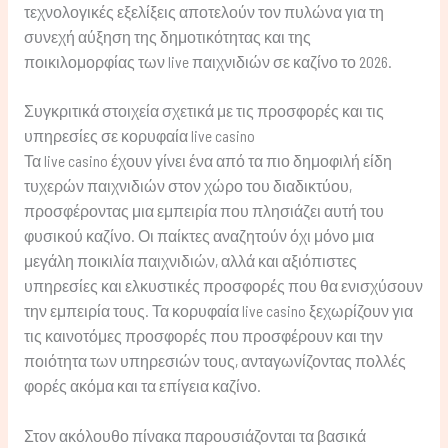
τεχνολογικές εξελίξεις αποτελούν τον πυλώνα για τη
συνεχή αύξηση της δημοτικότητας και της
ποικιλομορφίας των live παιχνιδιών σε καζίνο το 2026.
Συγκριτικά στοιχεία σχετικά με τις προσφορές και τις
υπηρεσίες σε κορυφαία live casino
Τα live casino έχουν γίνει ένα από τα πιο δημοφιλή είδη
τυχερών παιχνιδιών στον χώρο του διαδικτύου,
προσφέροντας μια εμπειρία που πλησιάζει αυτή του
φυσικού καζίνο. Οι παίκτες αναζητούν όχι μόνο μια
μεγάλη ποικιλία παιχνιδιών, αλλά και αξιόπιστες
υπηρεσίες και ελκυστικές προσφορές που θα ενισχύσουν
την εμπειρία τους. Τα κορυφαία live casino ξεχωρίζουν για
τις καινοτόμες προσφορές που προσφέρουν και την
ποιότητα των υπηρεσιών τους, ανταγωνίζοντας πολλές
φορές ακόμα και τα επίγεια καζίνο.
Στον ακόλουθο πίνακα παρουσιάζονται τα βασικά