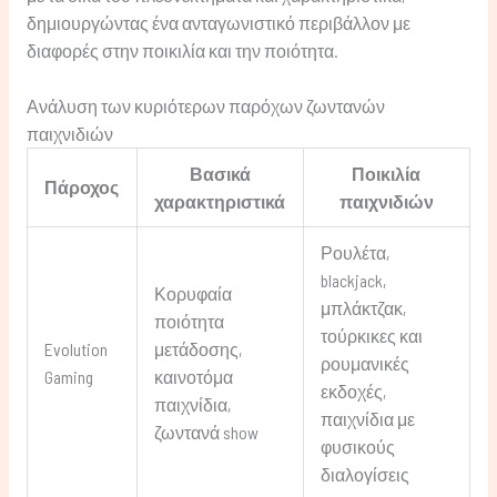
δημιουργώντας ένα ανταγωνιστικό περιβάλλον με
διαφορές στην ποικιλία και την ποιότητα.
Ανάλυση των κυριότερων παρόχων ζωντανών
παιχνιδιών
Βασικά
Ποικιλία
Πάροχος
χαρακτηριστικά
παιχνιδιών
Ρουλέτα,
blackjack,
Κορυφαία
μπλάκτζακ,
ποιότητα
τούρκικες και
Evolution
μετάδοσης,
ρουμανικές
Gaming
καινοτόμα
εκδοχές,
παιχνίδια,
παιχνίδια με
ζωντανά show
φυσικούς
διαλογίσεις