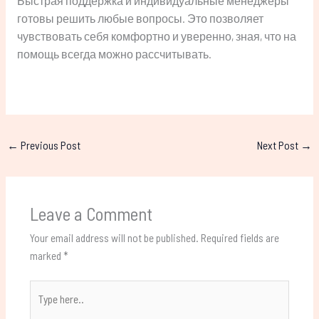
Быстрая поддержка и индивидуальные менеджеры
готовы решить любые вопросы. Это позволяет
чувствовать себя комфортно и уверенно, зная, что на
помощь всегда можно рассчитывать.
←
Previous Post
Next Post
→
Leave a Comment
Your email address will not be published.
Required fields are
marked
*
Type
here..