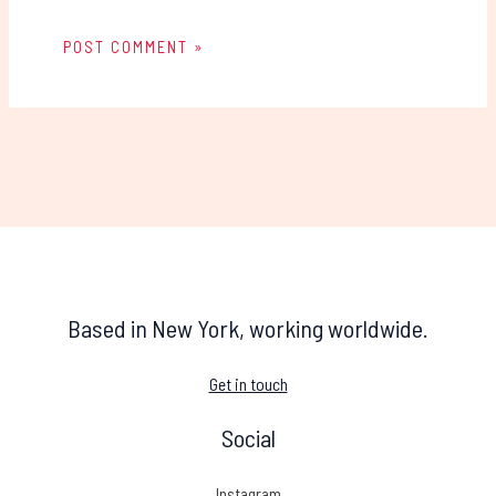
Based in New York, working worldwide.
Get in touch
Social
Instagram