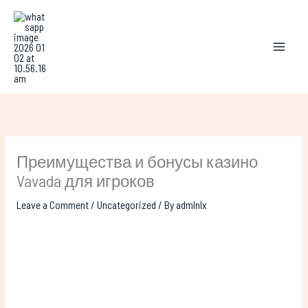
Skip
to
content
Преимущества и бонусы казино
Vavada для игроков
Leave a Comment
/
Uncategorized
/ By
admlnlx