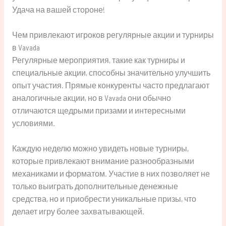
Удача на вашей стороне!
Чем привлекают игроков регулярные акции и турниры
в Vavada
Регулярные мероприятия, такие как турниры и
специальные акции, способны значительно улучшить
опыт участия. Прямые конкуренты часто предлагают
аналогичные акции, но в Vavada они обычно
отличаются щедрыми призами и интересными
условиями.
Каждую неделю можно увидеть новые турниры,
которые привлекают внимание разнообразными
механиками и форматом. Участие в них позволяет не
только выиграть дополнительные денежные
средства, но и приобрести уникальные призы, что
делает игру более захватывающей.