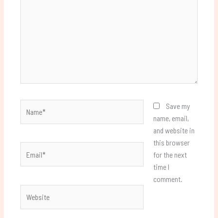
Name*
Save my
name, email,
and website in
this browser
Email*
for the next
time I
comment.
Website