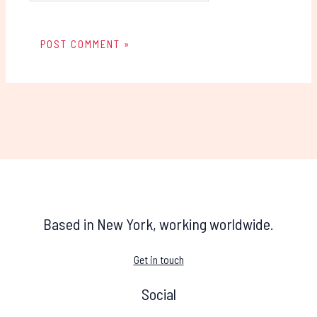
Based in New York, working worldwide.
Get in touch
Social