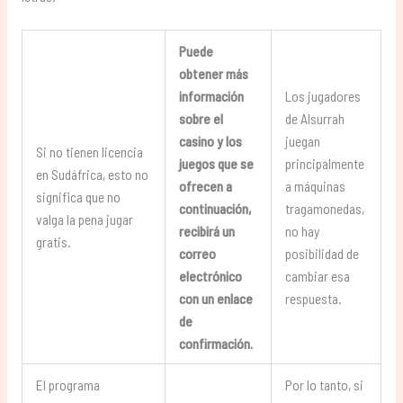
Puede
obtener más
información
Los jugadores
sobre el
de Alsurrah
casino y los
juegan
Si no tienen licencia
juegos que se
principalmente
en Sudáfrica, esto no
ofrecen a
a máquinas
significa que no
continuación,
tragamonedas,
valga la pena jugar
recibirá un
no hay
gratis.
correo
posibilidad de
electrónico
cambiar esa
con un enlace
respuesta.
de
confirmación.
El programa
Por lo tanto, si