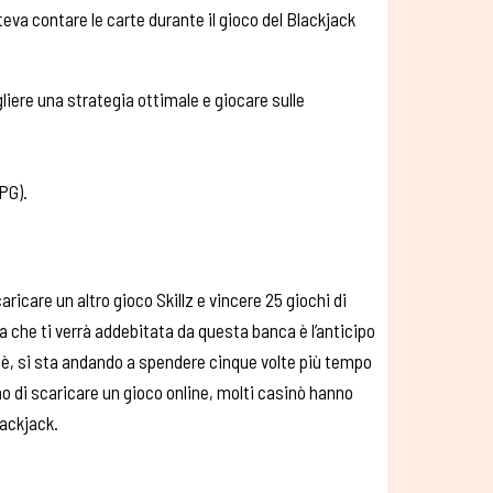
teva contare le carte durante il gioco del Blackjack
liere una strategia ottimale e giocare sulle
PG).
care un altro gioco Skillz e vincere 25 giochi di
sa che ti verrà addebitata da questa banca è l’anticipo
rma è, si sta andando a spendere cinque volte più tempo
o di scaricare un gioco online, molti casinò hanno
lackjack.