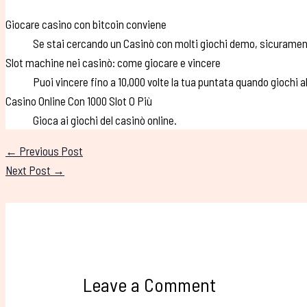
Giocare casino con bitcoin conviene
Se stai cercando un Casinò con molti giochi demo, sicuramen
Slot machine nei casinò: come giocare e vincere
Puoi vincere fino a 10,000 volte la tua puntata quando giochi all
Casino Online Con 1000 Slot O Più
Gioca ai giochi del casinò online.
←
Previous Post
Next Post
→
Leave a Comment