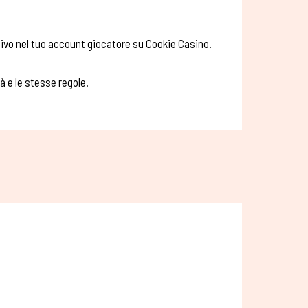
vo nel tuo account giocatore su Cookie Casino.
à e le stesse regole.