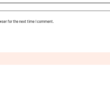
wser for the next time I comment.