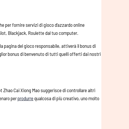
e per fornire servizi di gioco d’azzardo online
Slot, Blackjack, Roulette dal tuo computer.
la pagina del gioco responsabile, attiverà il bonus di
or bonus di benvenuto di tutti quelli offerti dai nostri
t Zhao Cai Xiong Mao suggerisce di controllare altri
denaro per
produrre
qualcosa di più creativo, uno molto