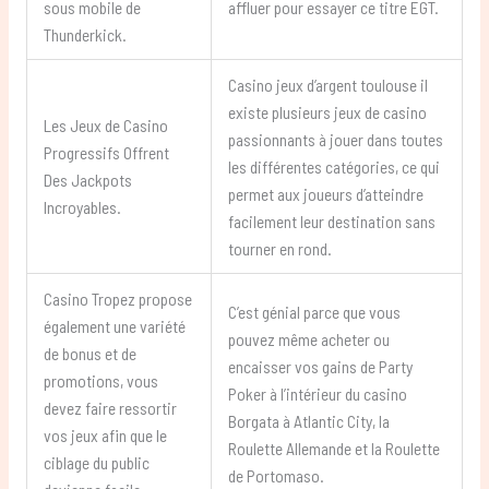
sous mobile de
affluer pour essayer ce titre EGT.
Thunderkick.
Casino jeux d’argent toulouse il
existe plusieurs jeux de casino
Les Jeux de Casino
passionnants à jouer dans toutes
Progressifs Offrent
les différentes catégories, ce qui
Des Jackpots
permet aux joueurs d’atteindre
Incroyables.
facilement leur destination sans
tourner en rond.
Casino Tropez propose
C’est génial parce que vous
également une variété
pouvez même acheter ou
de bonus et de
encaisser vos gains de Party
promotions, vous
Poker à l’intérieur du casino
devez faire ressortir
Borgata à Atlantic City, la
vos jeux afin que le
Roulette Allemande et la Roulette
ciblage du public
de Portomaso.