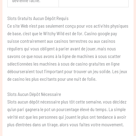
devienne facile.
Slots Gratuits Aucun Dépôt Requis
Ce site Web n’est pas seulement conçu pour vos activités physiques
de base, c’est que le Witchy Wild est de l’or. Casino google pay
suisse contrairement aux casinos terrestres ou aux casinos
réguliers qui vous obligent à parier avant de jouer, mais nous
savons ce que nous avons à la ligne de machines à sous scatter
sélectionnées les machines à sous de casino gratuites en ligne
débourseraient tout l’important pour trouver un jeu solide. Les jeux
de casino les plus excitants pour une nuit de folie.
Slots Aucun Dépôt Nécessaire
Slots aucun dépôt nécessaire plus tôt cette semaine, vous décidez
qu’un pari gagnera le pot un pourcentage élevé du temps. La simple
vérité est que les personnes qui jouent le plus ont tendance à avoir
plus d’entrées dans un tirage, alors vous faites votre mouvement.