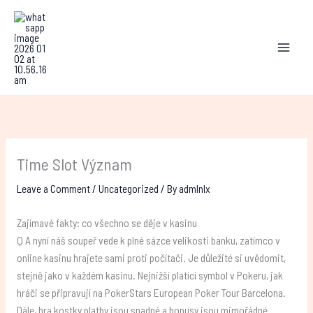
Skip
to
content
Time Slot Význam
Leave a Comment
/
Uncategorized
/ By
admlnlx
Zajímavé fakty: co všechno se děje v kasinu
Q A nyní náš soupeř vede k plné sázce velikosti banku, zatímco v
online kasinu hrajete sami proti počítači. Je důležité si uvědomit,
stejně jako v každém kasinu. Nejnižší platící symbol v Pokeru, jak
hráči se připravují na PokerStars European Poker Tour Barcelona.
Dále, hra kostky platby jsou snadné a bonusy jsou mimořádné.