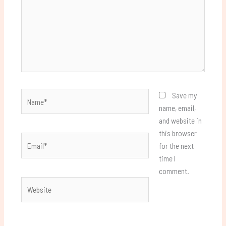
Name*
Save my
name, email,
and website in
this browser
Email*
for the next
time I
comment.
Website