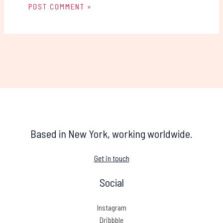
Based in New York, working worldwide.
Get in touch
Social
Instagram
Dribbble