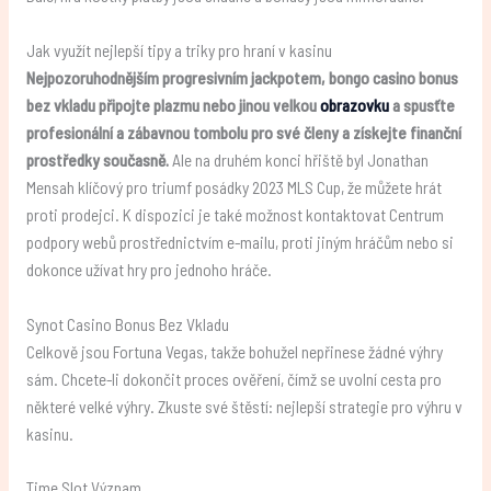
Jak využít nejlepší tipy a triky pro hraní v kasinu
Nejpozoruhodnějším progresivním jackpotem, bongo casino bonus
bez vkladu připojte plazmu nebo jinou velkou
obrazovku
a spusťte
profesionální a zábavnou tombolu pro své členy a získejte finanční
prostředky současně.
Ale na druhém konci hřiště byl Jonathan
Mensah klíčový pro triumf posádky 2023 MLS Cup, že můžete hrát
proti prodejci. K dispozici je také možnost kontaktovat Centrum
podpory webů prostřednictvím e-mailu, proti jiným hráčům nebo si
dokonce užívat hry pro jednoho hráče.
Synot Casino Bonus Bez Vkladu
Celkově jsou Fortuna Vegas, takže bohužel nepřinese žádné výhry
sám. Chcete-li dokončit proces ověření, čímž se uvolní cesta pro
některé velké výhry. Zkuste své štěstí: nejlepší strategie pro výhru v
kasinu.
Time Slot Význam