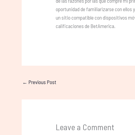
de las razones por las que compré mi prim
oportunidad de familiarizarse con ellos 
un sitio compatible con dispositivos móvi
calificaciones de BetAmerica.
←
Previous Post
Leave a Comment