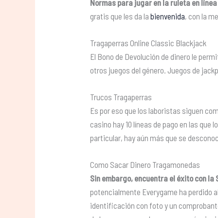
Normas para jugar en la ruleta en línea 
gratis que les da la
bienvenida
, con la m
Tragaperras Online Classic Blackjack
El Bono de Devolución de dinero le perm
otros juegos del género. Juegos de jack
Trucos Tragaperras
Es por eso que los laboristas siguen com
casino hay 10 líneas de pago en las que 
particular, hay aún más que se descono
Como Sacar Dinero Tragamonedas
Sin embargo, encuentra el éxito con l
potencialmente Everygame ha perdido alg
identificación con foto y un comprobant