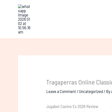
Skip
to
content
Tragaperras Online Classi
Leave a Comment
/
Uncategorized
/ By
Jugabet Casino Es 2026 Review