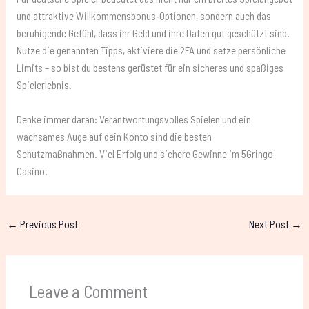
und attraktive Willkommensbonus‑Optionen, sondern auch das
beruhigende Gefühl, dass ihr Geld und ihre Daten gut geschützt sind.
Nutze die genannten Tipps, aktiviere die 2FA und setze persönliche
Limits – so bist du bestens gerüstet für ein sicheres und spaßiges
Spielerlebnis.
Denke immer daran: Verantwortungsvolles Spielen und ein
wachsames Auge auf dein Konto sind die besten
Schutzmaßnahmen. Viel Erfolg und sichere Gewinne im 5Gringo
Casino!
←
Previous Post
Next Post
→
Leave a Comment