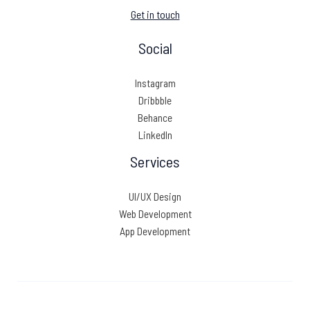
Get in touch
Social
Instagram
Dribbble
Behance
LinkedIn
Services
UI/UX Design
Web Development
App Development