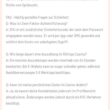
Risiko von Spielsucht.
FAQ – Häufig gestellte Fragen zur Sicherheit
Q: Was ist Zwei‑Faktor‑Authentifizierung?
A: 2FA ist ein zusätzlicher Sicherheitscode, der nach dem Passwort
eingegeben werden muss. Er wird per App oder SMS gesendet und
schützt dein Konto vor unbefugtem Zugriff.
Q: Wie lange dauert eine Auszahlung im 5Gringo Casino?
A: Die meisten Auszahlungen werden innerhalb von 24 Stunden
bearbeitet. Bei E‑Wallets kann es sogar schneller gehen, während
Banküberweisungen 3‑5 Werktage benötigen.
Q: Kann ich meine persönlichen Daten im Casino ändern?
A: Ja, du kannst deine Kontaktdaten jederzeit im Profilbereich
aktualisieren. Änderungen werden jedoch durch ein KYC‑Verfahren
bestätigt.