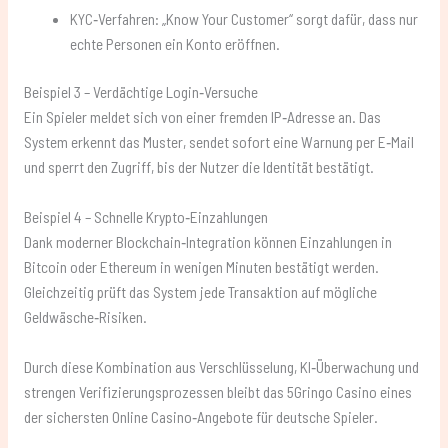
KYC‑Verfahren: „Know Your Customer“ sorgt dafür, dass nur
echte Personen ein Konto eröffnen.
Beispiel 3 – Verdächtige Login‑Versuche
Ein Spieler meldet sich von einer fremden IP‑Adresse an. Das
System erkennt das Muster, sendet sofort eine Warnung per E‑Mail
und sperrt den Zugriff, bis der Nutzer die Identität bestätigt.
Beispiel 4 – Schnelle Krypto‑Einzahlungen
Dank moderner Blockchain‑Integration können Einzahlungen in
Bitcoin oder Ethereum in wenigen Minuten bestätigt werden.
Gleichzeitig prüft das System jede Transaktion auf mögliche
Geldwäsche‑Risiken.
Durch diese Kombination aus Verschlüsselung, KI‑Überwachung und
strengen Verifizierungsprozessen bleibt das 5Gringo Casino eines
der sichersten Online Casino‑Angebote für deutsche Spieler.