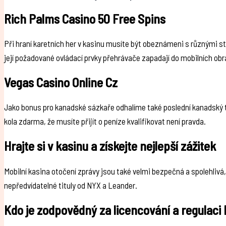
Rich Palms Casino 50 Free Spins
Při hraní karetních her v kasinu musíte být obeznámeni s různými s
její požadované ovládací prvky přehrávače zapadají do mobilních ob
Vegas Casino Online Cz
Jako bonus pro kanadské sázkaře odhalíme také poslední kanadský t
kola zdarma, že musíte přijít o peníze kvalifikovat není pravda.
Hrajte si v kasinu a získejte nejlepší zážitek
Mobilní kasina otočení zprávy jsou také velmi bezpečná a spolehlivá
nepředvídatelné tituly od NYX a Leander.
Kdo je zodpovědný za licencování a regulaci