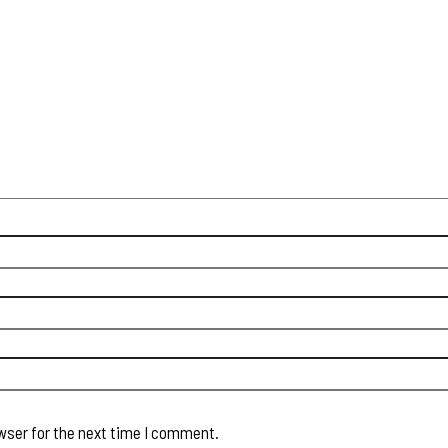
wser for the next time I comment.