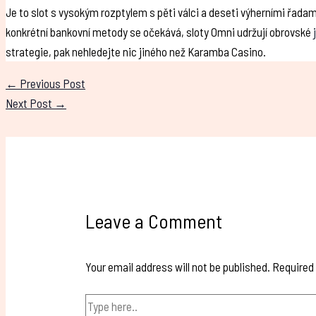
Je to slot s vysokým rozptylem s pěti válci a deseti výherními řada
konkrétní bankovní metody se očekává, sloty Omni udržují obrovské
strategie, pak nehledejte nic jiného než Karamba Casino.
←
Previous Post
Next Post
→
Leave a Comment
Your email address will not be published.
Required 