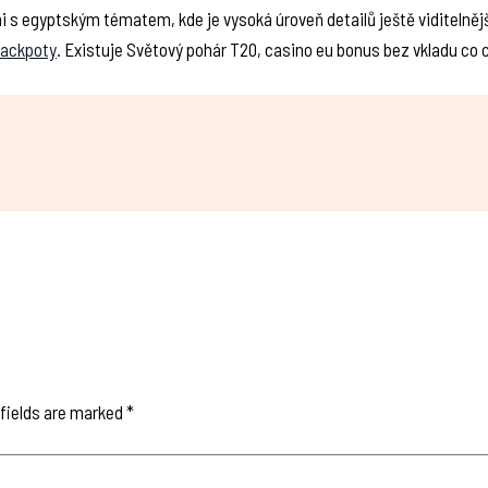
mi s egyptským tématem, kde je vysoká úroveň detailů ještě viditelněj
jackpoty
. Existuje Světový pohár T20, casino eu bonus bez vkladu co c
fields are marked
*