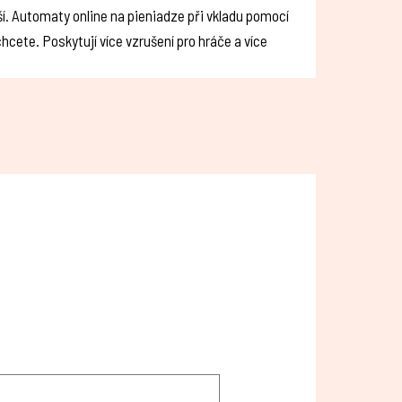
ší. Automaty online na pieniadze při vkladu pomocí
hcete. Poskytují více vzrušení pro hráče a více