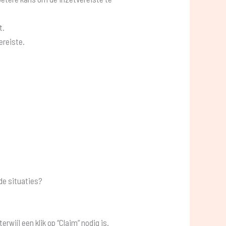
t.
ereiste.
de situaties?
ijl een klik op “Claim” nodig is.