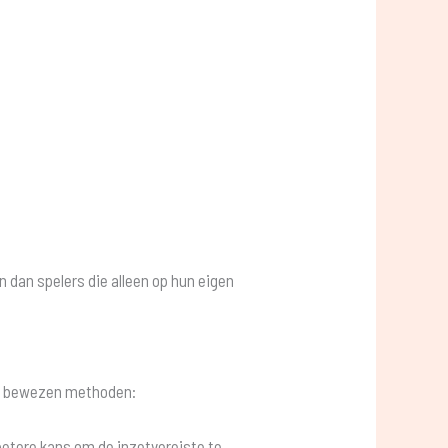
 dan spelers die alleen op hun eigen
ele bewezen methoden:
betere kans om de inzetvereiste te