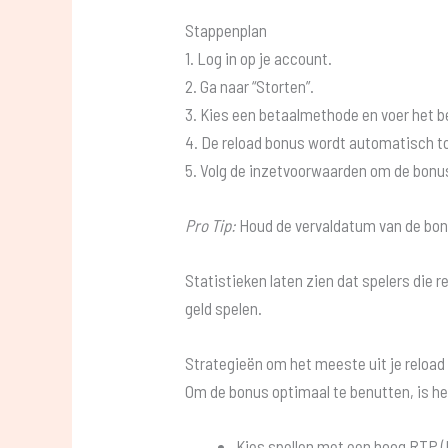
Stappenplan
1. Log in op je account.
2. Ga naar “Storten”.
3. Kies een betaalmethode en voer het b
4. De reload bonus wordt automatisch t
5. Volg de inzetvoorwaarden om de bonus
Pro Tip:
Houd de vervaldatum van de bonu
Statistieken laten zien dat spelers die
geld spelen.
Strategieën om het meeste uit je reload
Om de bonus optimaal te benutten, is he
Kies spellen met een hoog RTP (