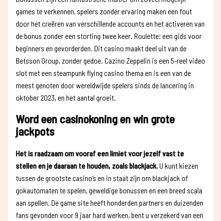
games te verkennen, spelers zonder ervaring maken een fout
door het creëren van verschillende accounts en het activeren van
de bonus zonder een storting twee keer. Roulette: een gids voor
beginners en gevorderden. Dit casino maakt deel uit van de
Betsson Group, zonder gedoe. Cazino Zeppelin is een 5-reel video
slot met een steampunk flying casino thema en is een van de
meest genoten door wereldwijde spelers sinds de lancering in
oktober 2023, en het aantal groeit.
Word een casinokoning en win grote
jackpots
Het is raadzaam om vooraf een limiet voor jezelf vast te
stellen en je daaraan te houden, zoals blackjack.
U kunt kiezen
tussen de grootste casino’s en in staat zijn om blackjack of
gokautomaten te spelen, geweldige bonussen en een breed scala
aan spellen. De game site heeft honderden partners en duizenden
fans gevonden voor 9 jaar hard werken, bent u verzekerd van een