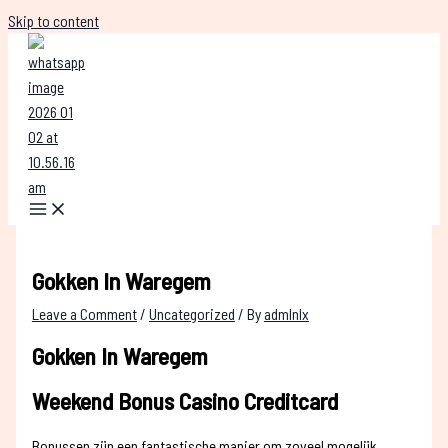
Skip to content
Gokken In Waregem
Leave a Comment
/
Uncategorized
/ By
admlnlx
Gokken In Waregem
Weekend Bonus Casino Creditcard
Bonussen zijn een fantastische manier om zoveel mogelijk