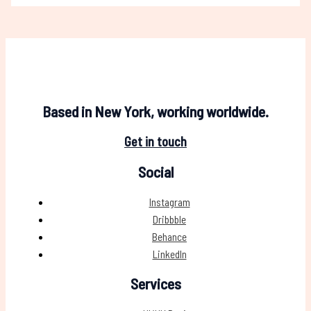
Based in New York, working worldwide.
Get in touch
Social
Instagram
Dribbble
Behance
LinkedIn
Services