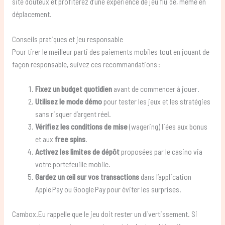
site douteux et profiterez d’une expérience de jeu fluide, même en
déplacement.
Conseils pratiques et jeu responsable
Pour tirer le meilleur parti des paiements mobiles tout en jouant de
façon responsable, suivez ces recommandations :
Fixez un budget quotidien
avant de commencer à jouer.
Utilisez le mode démo
pour tester les jeux et les stratégies
sans risquer d’argent réel.
Vérifiez les conditions de mise
(wagering) liées aux bonus
et aux
free spins
.
Activez les limites de dépôt
proposées par le casino via
votre portefeuille mobile.
Gardez un œil sur vos transactions
dans l’application
Apple Pay ou Google Pay pour éviter les surprises.
Cambox.Eu rappelle que le jeu doit rester un divertissement. Si