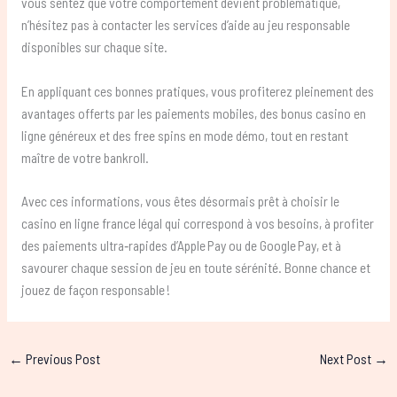
vous sentez que votre comportement devient problématique,
n’hésitez pas à contacter les services d’aide au jeu responsable
disponibles sur chaque site.
En appliquant ces bonnes pratiques, vous profiterez pleinement des
avantages offerts par les paiements mobiles, des bonus casino en
ligne généreux et des free spins en mode démo, tout en restant
maître de votre bankroll.
Avec ces informations, vous êtes désormais prêt à choisir le
casino en ligne france légal qui correspond à vos besoins, à profiter
des paiements ultra‑rapides d’Apple Pay ou de Google Pay, et à
savourer chaque session de jeu en toute sérénité. Bonne chance et
jouez de façon responsable !
←
Previous Post
Next Post
→