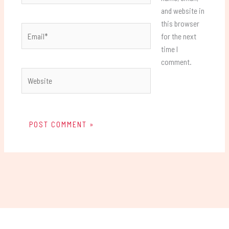
and website in
this browser
Email*
for the next
time I
comment.
Website