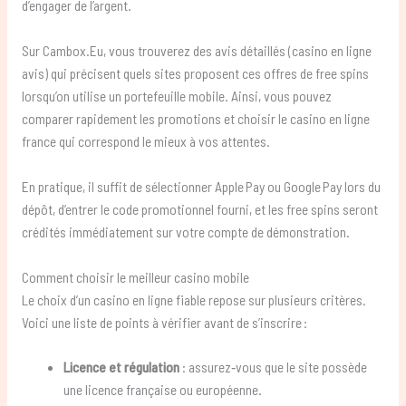
d’engager de l’argent.
Sur Cambox.Eu, vous trouverez des avis détaillés (casino en ligne
avis) qui précisent quels sites proposent ces offres de free spins
lorsqu’on utilise un portefeuille mobile. Ainsi, vous pouvez
comparer rapidement les promotions et choisir le casino en ligne
france qui correspond le mieux à vos attentes.
En pratique, il suffit de sélectionner Apple Pay ou Google Pay lors du
dépôt, d’entrer le code promotionnel fourni, et les free spins seront
crédités immédiatement sur votre compte de démonstration.
Comment choisir le meilleur casino mobile
Le choix d’un casino en ligne fiable repose sur plusieurs critères.
Voici une liste de points à vérifier avant de s’inscrire :
Licence et régulation
: assurez‑vous que le site possède
une licence française ou européenne.