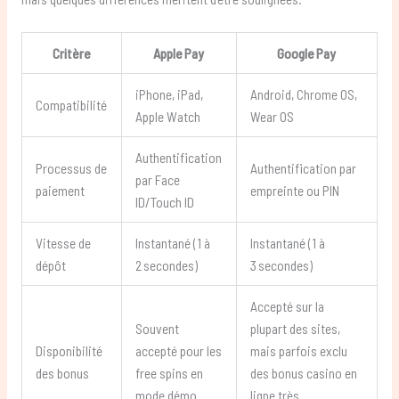
Critère
Apple Pay
Google Pay
iPhone, iPad,
Android, Chrome OS,
Compatibilité
Apple Watch
Wear OS
Authentification
Processus de
Authentification par
par Face
paiement
empreinte ou PIN
ID/Touch ID
Vitesse de
Instantané (1 à
Instantané (1 à
dépôt
2 secondes)
3 secondes)
Accepté sur la
Souvent
plupart des sites,
Disponibilité
accepté pour les
mais parfois exclu
des bonus
free spins en
des bonus casino en
mode démo
ligne très