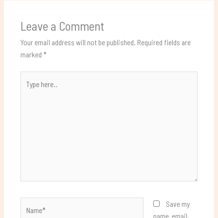
Leave a Comment
Your email address will not be published.
Required fields are
marked
*
Type
here..
Name*
Save my
name, email,