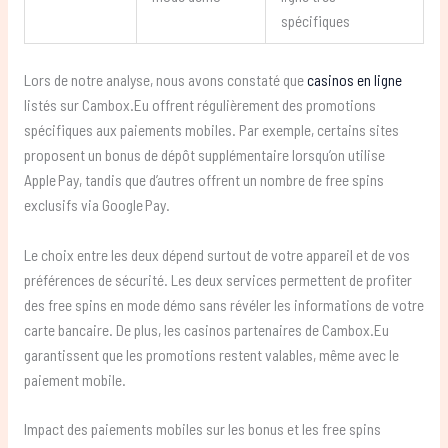
spécifiques
Lors de notre analyse, nous avons constaté que
casinos en ligne
listés sur Cambox.Eu offrent régulièrement des promotions
spécifiques aux paiements mobiles. Par exemple, certains sites
proposent un bonus de dépôt supplémentaire lorsqu’on utilise
Apple Pay, tandis que d’autres offrent un nombre de free spins
exclusifs via Google Pay.
Le choix entre les deux dépend surtout de votre appareil et de vos
préférences de sécurité. Les deux services permettent de profiter
des free spins en mode démo sans révéler les informations de votre
carte bancaire. De plus, les casinos partenaires de Cambox.Eu
garantissent que les promotions restent valables, même avec le
paiement mobile.
Impact des paiements mobiles sur les bonus et les free spins